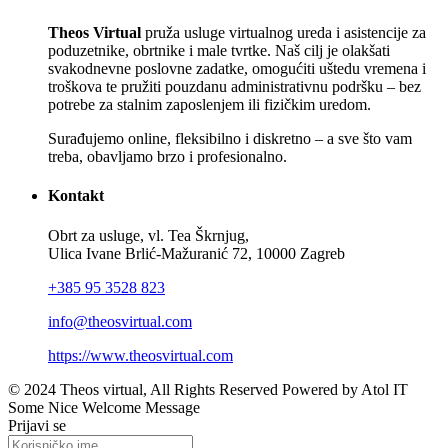
Theos Virtual
pruža usluge virtualnog ureda i asistencije za
poduzetnike, obrtnike i male tvrtke. Naš cilj je olakšati
svakodnevne poslovne zadatke, omogućiti uštedu vremena i
troškova te pružiti pouzdanu administrativnu podršku – bez
potrebe za stalnim zaposlenjem ili fizičkim uredom.
Surađujemo online, fleksibilno i diskretno – a sve što vam
treba, obavljamo brzo i profesionalno.
Kontakt
Obrt za usluge, vl. Tea Škrnjug,
Ulica Ivane Brlić-Mažuranić 72, 10000 Zagreb
+385 95 3528 823
info@theosvirtual.com
https://www.theosvirtual.com
© 2024 Theos virtual, All Rights Reserved Powered by Atol IT
Some Nice Welcome Message
Prijavi se