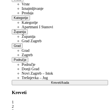
Vrste
Iznajmljivanje
Prodaja
Kategorije
Kategorije
Apartmani I Stanovi
Županija
Županija
Grad Zagreb
Grad
Grad
Zagreb
Područje
Područje
Donji Grad
Novi Zagreb – Istok
Trešnjevka – Jug
Kreveti/kada
Kreveti
1
2