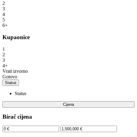
2
3
4
5
6+
Kupaonice
1
2
3
4+
Vrati izvorno
Gotovo
Status
Status
Cijena
Birač cijena