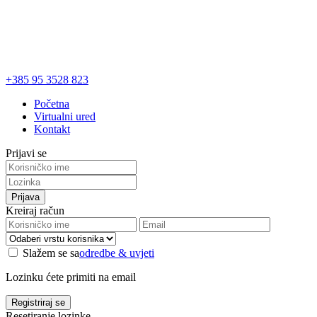
+385 95 3528 823
Početna
Virtualni ured
Kontakt
Prijavi se
Prijava
Kreiraj račun
Slažem se sa
odredbe & uvjeti
Lozinku ćete primiti na email
Registriraj se
Resetiranje lozinke