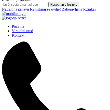
Resetiranje lozinke
Natrag na prijavu
Registriraj se ovdje!
Zaboravljena lozinka?
Početna
Virtualni ured
Kontakt