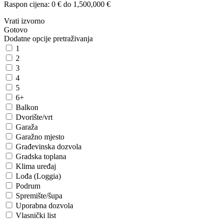
Raspon cijena:
0 € do 1,500,000 €
Vrati izvorno
Gotovo
Dodatne opcije pretraživanja
1
2
3
4
5
6+
Balkon
Dvorište/vrt
Garaža
Garažno mjesto
Građevinska dozvola
Gradska toplana
Klima uređaj
Lođa (Loggia)
Podrum
Spremište/šupa
Uporabna dozvola
Vlasnički list