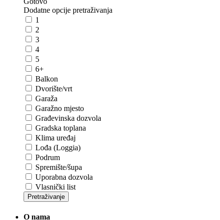
Gotovo
Dodatne opcije pretraživanja
1
2
3
4
5
6+
Balkon
Dvorište/vrt
Garaža
Garažno mjesto
Građevinska dozvola
Gradska toplana
Klima uređaj
Lođa (Loggia)
Podrum
Spremište/šupa
Uporabna dozvola
Vlasnički list
Pretraživanje
O nama