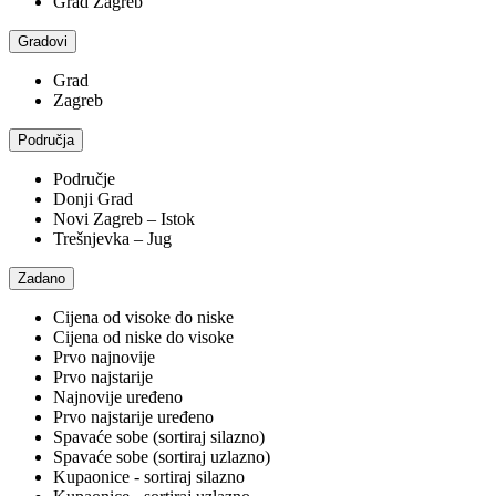
Grad Zagreb
Gradovi
Grad
Zagreb
Područja
Područje
Donji Grad
Novi Zagreb – Istok
Trešnjevka – Jug
Zadano
Cijena od visoke do niske
Cijena od niske do visoke
Prvo najnovije
Prvo najstarije
Najnovije uređeno
Prvo najstarije uređeno
Spavaće sobe (sortiraj silazno)
Spavaće sobe (sortiraj uzlazno)
Kupaonice - sortiraj silazno