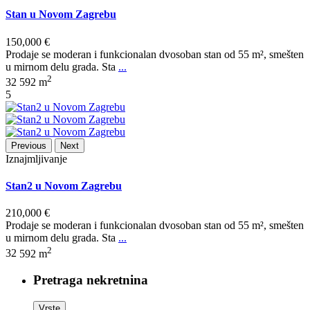
Stan u Novom Zagrebu
150,000 €
Prodaje se moderan i funkcionalan dvosoban stan od 55 m², smešten
u mirnom delu grada. Sta
...
2
3
2
592 m
5
Previous
Next
Iznajmljivanje
Stan2 u Novom Zagrebu
210,000 €
Prodaje se moderan i funkcionalan dvosoban stan od 55 m², smešten
u mirnom delu grada. Sta
...
2
3
2
592 m
Pretraga nekretnina
Vrste