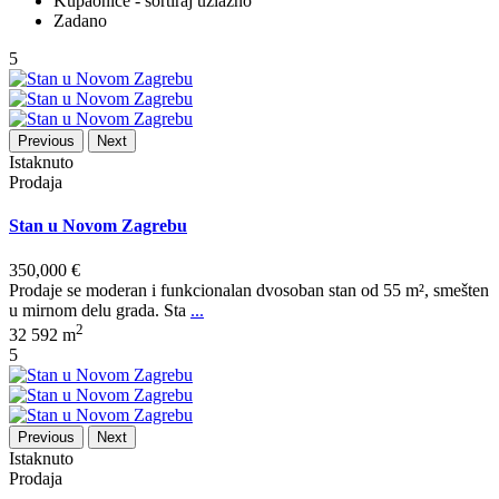
Kupaonice - sortiraj uzlazno
Zadano
5
Previous
Next
Istaknuto
Prodaja
Stan u Novom Zagrebu
350,000 €
Prodaje se moderan i funkcionalan dvosoban stan od 55 m², smešten
u mirnom delu grada. Sta
...
2
3
2
592 m
5
Previous
Next
Istaknuto
Prodaja