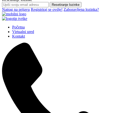
Resetiranje lozinke
Natrag na prijavu
Registriraj se ovdje!
Zaboravljena lozinka?
Početna
Virtualni ured
Kontakt