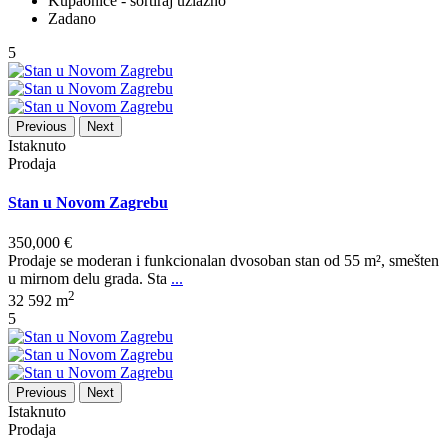
Kupaonice - sortiraj uzlazno
Zadano
5
Previous
Next
Istaknuto
Prodaja
Stan u Novom Zagrebu
350,000 €
Prodaje se moderan i funkcionalan dvosoban stan od 55 m², smešten
u mirnom delu grada. Sta
...
2
3
2
592 m
5
Previous
Next
Istaknuto
Prodaja