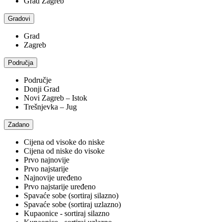
Grad Zagreb
Gradovi
Grad
Zagreb
Područja
Područje
Donji Grad
Novi Zagreb – Istok
Trešnjevka – Jug
Zadano
Cijena od visoke do niske
Cijena od niske do visoke
Prvo najnovije
Prvo najstarije
Najnovije uređeno
Prvo najstarije uređeno
Spavaće sobe (sortiraj silazno)
Spavaće sobe (sortiraj uzlazno)
Kupaonice - sortiraj silazno