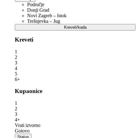
Područje
Donji Grad
Novi Zagreb – Istok
Trešnjevka – Jug
Kreveti/kada
Kreveti
1
2
3
4
5
6+
Kupaonice
1
2
3
4+
Vrati izvorno
Gotovo
Status