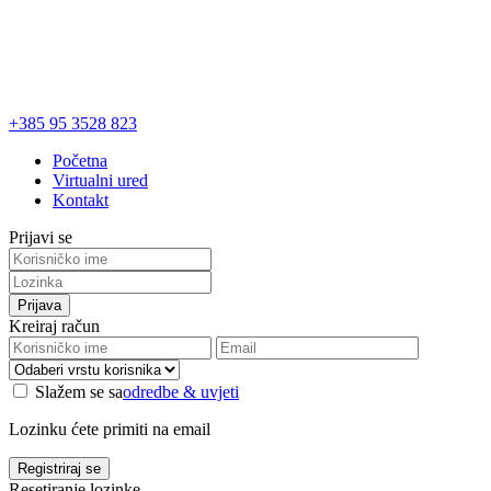
+385 95 3528 823
Početna
Virtualni ured
Kontakt
Prijavi se
Prijava
Kreiraj račun
Slažem se sa
odredbe & uvjeti
Lozinku ćete primiti na email
Registriraj se
Resetiranje lozinke