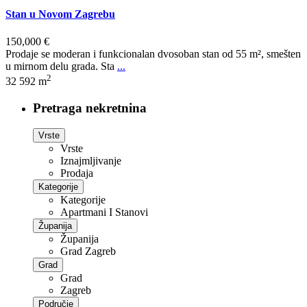
Stan u Novom Zagrebu
150,000 €
Prodaje se moderan i funkcionalan dvosoban stan od 55 m², smešten
u mirnom delu grada. Sta
...
2
3
2
592 m
Pretraga nekretnina
Vrste
Vrste
Iznajmljivanje
Prodaja
Kategorije
Kategorije
Apartmani I Stanovi
Županija
Županija
Grad Zagreb
Grad
Grad
Zagreb
Područje