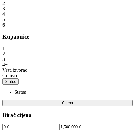
2
3
4
5
6+
Kupaonice
1
2
3
4+
Vrati izvorno
Gotovo
Status
Status
Cijena
Birač cijena