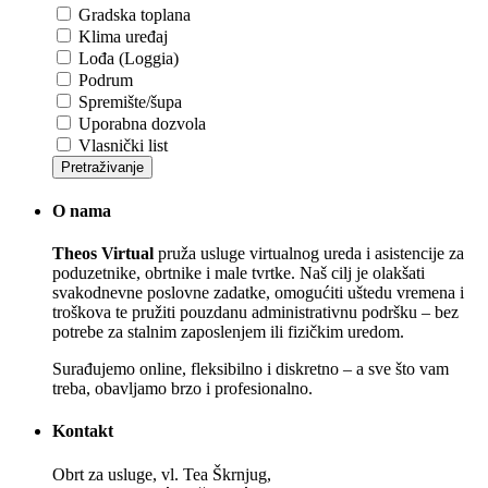
Gradska toplana
Klima uređaj
Lođa (Loggia)
Podrum
Spremište/šupa
Uporabna dozvola
Vlasnički list
Pretraživanje
O nama
Theos Virtual
pruža usluge virtualnog ureda i asistencije za
poduzetnike, obrtnike i male tvrtke. Naš cilj je olakšati
svakodnevne poslovne zadatke, omogućiti uštedu vremena i
troškova te pružiti pouzdanu administrativnu podršku – bez
potrebe za stalnim zaposlenjem ili fizičkim uredom.
Surađujemo online, fleksibilno i diskretno – a sve što vam
treba, obavljamo brzo i profesionalno.
Kontakt
Obrt za usluge, vl. Tea Škrnjug,