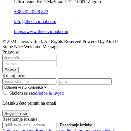
Ulica Ivane Brlić-Mažuranić 72, 10000 Zagreb
+385 95 3528 823
info@theosvirtual.com
https://www.theosvirtual.com
© 2024 Theos virtual, All Rights Reserved Powered by Atol IT
Some Nice Welcome Message
Prijavi se
Prijava
Kreiraj račun
Slažem se sa
odredbe & uvjeti
Lozinku ćete primiti na email
Registriraj se
Resetiranje lozinke
Resetiranje lozinke
Natrag na prijavu
Registriraj se ovdje!
Zaboravljena lozinka?