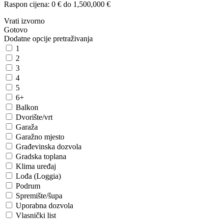
Raspon cijena:
0 € do 1,500,000 €
Vrati izvorno
Gotovo
Dodatne opcije pretraživanja
1
2
3
4
5
6+
Balkon
Dvorište/vrt
Garaža
Garažno mjesto
Građevinska dozvola
Gradska toplana
Klima uređaj
Lođa (Loggia)
Podrum
Spremište/šupa
Uporabna dozvola
Vlasnički list